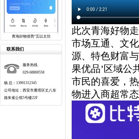
此次青海好物走
青海好物借势“五以太坊
市场互通、文化
联系我们
源、特色财富与
服务热线
果优品’区域公
029-68869558
市民的喜爱，热
杨 总：13991312345
公司地址：西安市雁塔区丈八东
物进入商超常态
路朱雀公馆5号楼22F