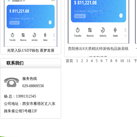
贵阳推出8大类精比特派钱包品旅居线
光荣入队USDT钱包 逐梦发展
路邀客避暑
首页
1
2
3
4
5
6
7
8
9
10
11
联系我们
服务热线
029-68869558
杨 总：13991312345
公司地址：西安市雁塔区丈八东
路朱雀公馆5号楼22F