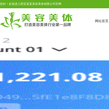
您好！欢迎进入西安某某美容美体有限公司官网
网站首页