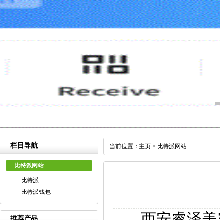
栏目导航
当前位置：
主页
>
比特派网站
比特派网站
比特派
比特派钱包
西安睿泽美容
推荐产品