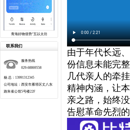
青海好物借势“五以太坊
联系我们
由于年代长远、
服务热线
份信息未能完整
029-68869558
几代亲人的牵挂
杨 总：13991312345
公司地址：西安市雁塔区丈八东
精神内涵，让本
路朱雀公馆5号楼22F
亲之路，始终没
告慰革命先烈的