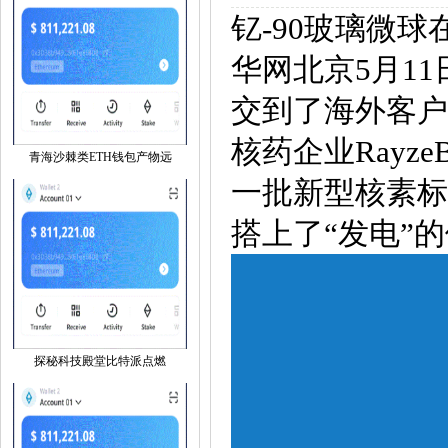
钇-90玻璃微
华网北京5月1
交到了海外客户
核药企业Rayz
青海沙棘类ETH钱包产物远
一批新型核素标
搭上了“发电”
探秘科技殿堂比特派点燃