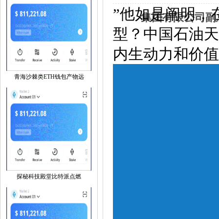
”他如是阐明，
集团有限公司副
型？中国石油天
内生动力和价值
青海沙棘类ETH钱包产物远
探秘科技殿堂比特派点燃