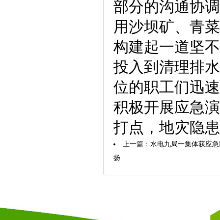
部分的沟通协调
用沙坝矿、青菜
构建起一道坚不
投入到清理排水
位的职工们迅速
积极开展应急演
打点，地灾隐患
上一篇：
水电九局一集体获应急
扬