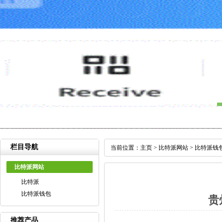
栏目导航
当前位置：
主页
>
比特派网站
>
比特派钱
比特派网站
比特派
比特派钱包
贵
推荐产品