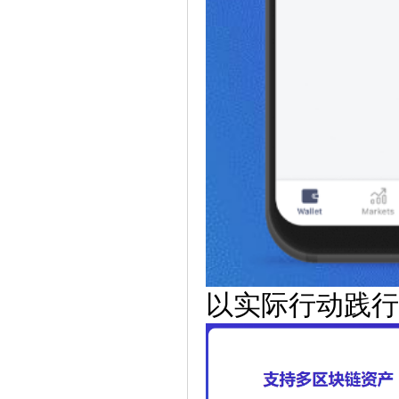
以实际行动践行