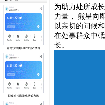
为助力处所成长
力量， 熊星向
以亲切的问候和
在处事群众中砥
长。
青海沙棘类ETH钱包产物远
探秘科技殿堂比特派点燃