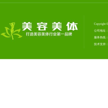
Copyrig
公司地址：
服务热线：02
技术支持