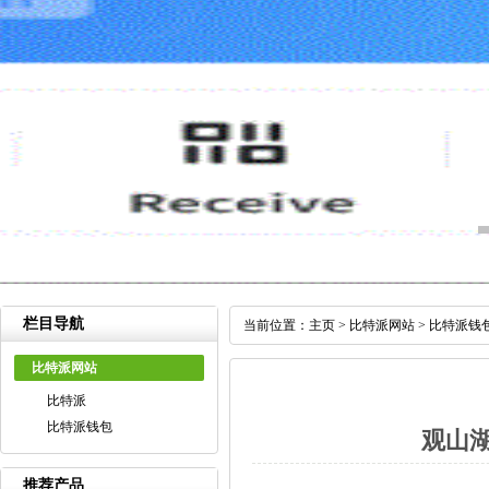
栏目导航
当前位置：
主页
>
比特派网站
>
比特派钱
比特派网站
比特派
比特派钱包
观山湖
推荐产品