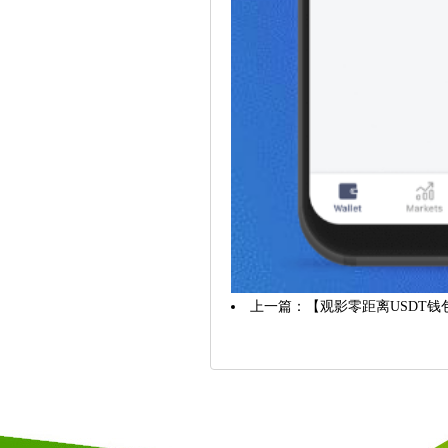
上一篇：
【观影零距离USDT