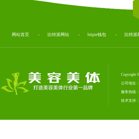
网站首页
-
比特派网站
-
bitpie钱包
-
比特派
Copyrig
公司地址：
服务热线：02
技术支持