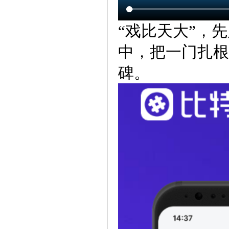
“戏比天大”，
中，把一门扎根
碑。