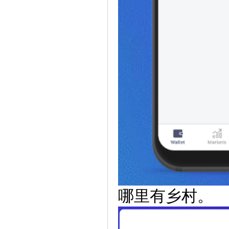
哪里有乡村。