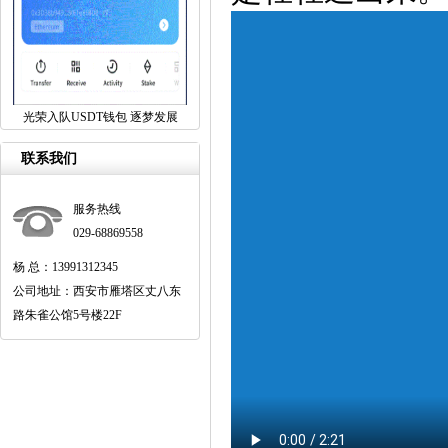
光荣入队USDT钱包 逐梦发展
联系我们
服务热线
029-68869558
杨 总：13991312345
公司地址：西安市雁塔区丈八东
路朱雀公馆5号楼22F