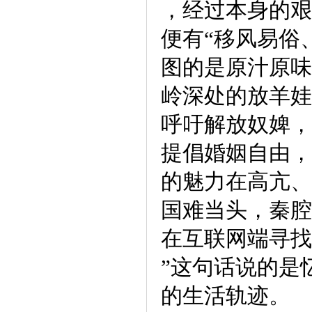
，经过本身的艰
便有“移风易俗
图的是原汁原味
岭深处的放羊娃
呼吁解放奴婢，
提倡婚姻自由，
的魅力在高亢、
国难当头，秦腔
在互联网端寻找
”这句话说的是
的生活轨迹。