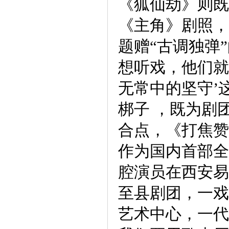
《狐仙劫》则既
《主角》剧照，
题赠“古调独弹
想听戏，他们就
无常中的坚守’
梆子 ，既为剧
合点，《打焦赞
作为国内首部全
腔演员在西安易
至县剧团，一戏
艺术中心，一代