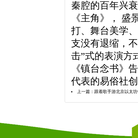
秦腔的百年兴衰
《主角》， 盛
打、舞台美学、
支没有退缩，不
击”式的表演方
《镇台念书》告
代表的易俗社创
上一篇：
跟着歌手游北京以太坊钱