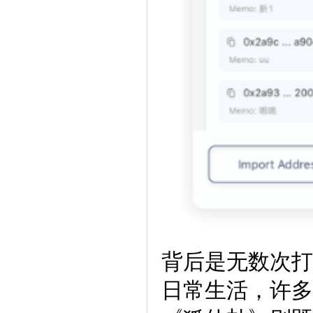
背后是无数次打
日常生活，许多