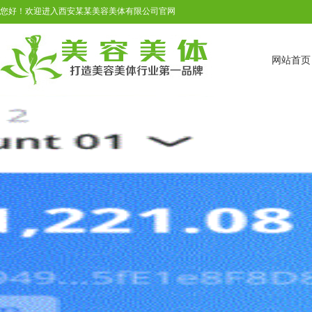
您好！欢迎进入西安某某美容美体有限公司官网
网站首页