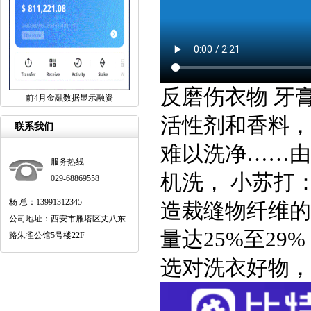
反磨伤衣物 牙
前4月金融数据显示融资
活性剂和香料，
联系我们
难以洗净……由
服务热线
机洗， 小苏打
029-68869558
杨 总：13991312345
造裁缝物纤维的
公司地址：西安市雁塔区丈八东
量达25%至2
路朱雀公馆5号楼22F
选对洗衣好物，